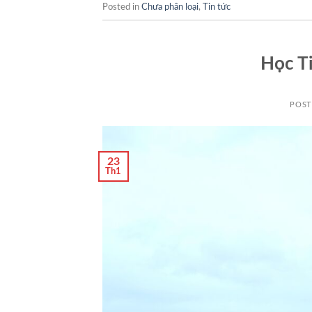
Posted in
Chưa phân loại
,
Tin tức
Học Ti
POS
23
Th1
🧧