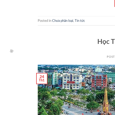
Posted in
Chưa phân loại
,
Tin tức
Học T
POS
24
Th1