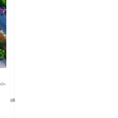
🌸
uốn