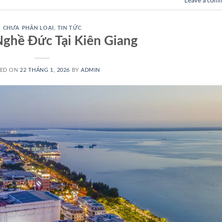
Leave a com
CHƯA PHÂN LOẠI
,
TIN TỨC
ghề Đức Tại Kiên Giang
TED ON
22 THÁNG 1, 2026
BY
ADMIN