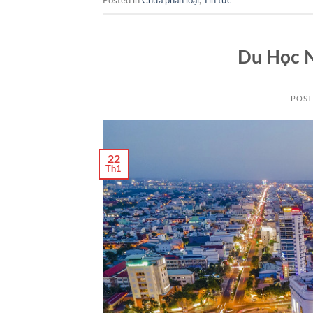
Posted in
Chưa phân loại
,
Tin tức
Du Học N
POS
22
Th1