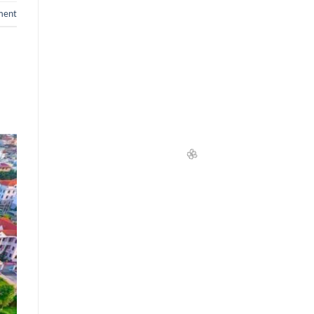
ment
🌸