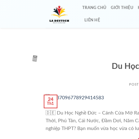
Skip
TRANG CHỦ
GIỚI THIỆU
to
content
LIÊN HỆ
Du Học
POS
24
Th1
🇩🇪 Du Học Nghề Đức – Cánh Cửa Mở Ra T
Thời, Phú Tân, Cái Nước, Đầm Dơi, Năm Că
nghiệp THPT? Bạn muốn vừa học vừa có lư