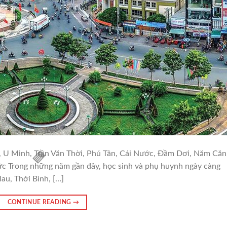
, U Minh, Trần Văn Thời, Phú Tân, Cái Nước, Đầm Dơi, Năm Căn
 Trong những năm gần đây, học sinh và phụ huynh ngày càng
au, Thới Bình, […]
CONTINUE READING
→