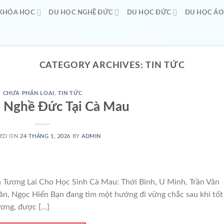
KHÓA HỌC
DU HỌC NGHỀ ĐỨC
DU HỌC ĐỨC
DU HỌC Á
🧧
CATEGORY ARCHIVES:
TIN TỨC
CHƯA PHÂN LOẠI
,
TIN TỨC
 Nghề Đức Tại Cà Mau
TED ON
24 THÁNG 1, 2026
BY
ADMIN
ương Lai Cho Học Sinh Cà Mau: Thới Bình, U Minh, Trần Văn
n, Ngọc Hiển Bạn đang tìm một hướng đi vững chắc sau khi tốt
ơng, được […]