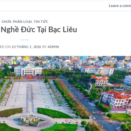
Leave a com
CHƯA PHÂN LOẠI
,
TIN TỨC
Nghề Đức Tại Bạc Liêu
TED ON
23 THÁNG 1, 2026
BY
ADMIN
🌸