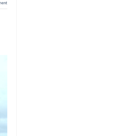
ment
🌸