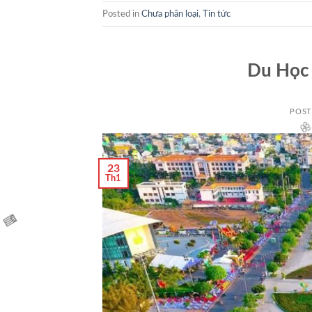
Posted in
Chưa phân loại
,
Tin tức
Du Học 
POS
🌸
23
Th1