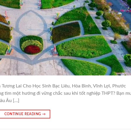
🧧
ương Lai Cho Học Sinh Bạc Liêu, Hòa Bình, Vĩnh Lợi, Phước
ng tìm một hướng đi vững chắc sau khi tốt nghiệp THPT? Bạn m
hâu Âu […]
CONTINUE READING
→
🌸