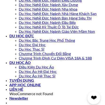
Du Học Nghề Đức Ngành Điều Dưỡng
Du Học Nghề Đức Ngành Xây Dựng
Du Học Nghề Đức Ngành Nha khoa
Du Học Nghề Đức Ngành Nhà Hàng Khách Sạn
Du Học Nghề Đức Ngành Bán Hàng Siêu Thị
Du Học Nghề Đức Ngành Đầu Bếp
Du Học Nghề Kỹ Thuật Ô Tô Tại Đức
Du Học Nghề Đức Ngành Giáo Viên Mầm Non
DU HỌC ĐỨC
Du Học Bậc Trung Học Phổ Thông
Du Học Đại Học
Du Học Thạc Sĩ
Chương Trình Chuyển Đổi Bằng
Chương Trình Định Cư Diện VISA 18A & 18B
DU HỌC ÁO
Điều Kiện Du Học Áo
Du Học Áo Hệ Đại Học
Du Học Áo Hệ Thạc Sĩ
TUYỂN DỤNG
APP HỌC ONLINE
LIÊN HỆ
WooCommerce not Found
❤️
Newsletter