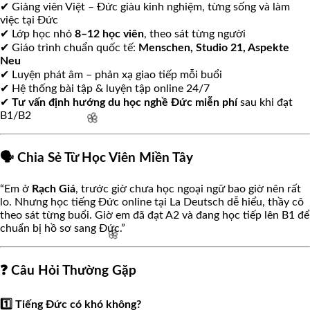
✔ Giảng viên Việt – Đức giàu kinh nghiệm, từng sống và làm
việc tại Đức
🌸
✔ Lớp học nhỏ
8–12 học viên
, theo sát từng người
🌸
✔ Giáo trình chuẩn quốc tế:
Menschen, Studio 21, Aspekte
Neu
✔ Luyện phát âm – phản xạ giao tiếp mỗi buổi
✔ Hệ thống bài tập & luyện tập online 24/7
✔
Tư vấn định hướng du học nghề Đức miễn phí
sau khi đạt
B1/B2
🗣️ Chia Sẻ Từ Học Viên Miền Tây
“Em ở
Rạch Giá
, trước giờ chưa học ngoại ngữ bao giờ nên rất
lo. Nhưng học tiếng Đức online tại La Deutsch dễ hiểu, thầy cô
theo sát từng buổi. Giờ em đã đạt A2 và đang học tiếp lên B1 để
chuẩn bị hồ sơ sang Đức.”
🌸
❓ Câu Hỏi Thường Gặp
1️⃣ Tiếng Đức có khó không?