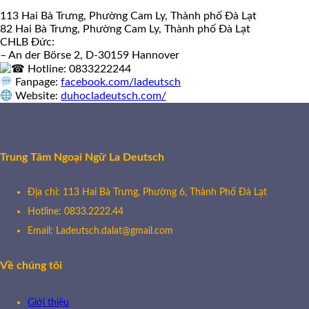
113 Hai Bà Trưng, Phường Cam Ly, Thành phố Đà Lạt
82 Hai Bà Trưng, Phường Cam Ly, Thành phố Đà Lạt
CHLB Đức:
– An der Börse 2, D-30159 Hannover
Hotline: 0833222244
Fanpage:
facebook.com/ladeutsch
Website:
duhocladeutsch.com/
Trung Tâm Ngoại Ngữ La Deutsch
Địa chỉ: 113 Hai Bà Trưng, Phường 6, Thành Phố Đà Lạt
Hotline: 0833.2222.44
Email: Ladeutsch.dalat@gmail.com
Về chúng tôi
Giới thiệu