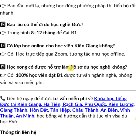
👉 Ban đầu mới lạ, nhưng học đúng phương pháp thì tiến bộ rất
nhanh.
2️⃣ Bao lâu có thể đi du học nghề Đức?
👉 Trung bình
8–12 tháng
để đạt B1.
🌸
3️⃣ Có lớp học online cho học viên Kiên Giang không?
👉 Có. Học trực tiếp qua Zoom, tương tác như học offline.
4️⃣ Học xong có được hỗ trợ làm hồ sơ du học nghề không?
👉 Có.
100% học viên đạt B1
được tư vấn ngành nghề, phỏng
vấn và visa miễn phí.
Liên hệ ngay để được
tư vấn miễn phí
về
Khóa học tiếng
Đức
tại
Kiên Giang, Hà Tiên, Rạch Giá, Phú Quốc, Kiên Lương,
Giang Thành, Hòn Đất, Tân Hiệp, Châu Thành, An Biên, Vĩnh
Thuận, An Minh
,
học bổng và hướng dẫn thủ tục xin visa du
học Đức.
Thông tin liên hệ