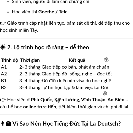
Sinh viên, người đi làm cần chứng chỉ
Học viên thi
Goethe / Telc
👉 Giáo trình cập nhật liên tục, bám sát đề thi, dễ tiếp thu cho
học sinh miền Tây.
🌟 2. Lộ trình học rõ ràng – dễ theo
Trình độ
Thời gian
Kết quả
A1
2–3 tháng
Giao tiếp cơ bản, phát âm chuẩn
A2
2–3 tháng
Giao tiếp đời sống, nghe – đọc tốt
B1
3–4 tháng
Đủ điều kiện xin visa du học nghề
B2
3–4 tháng
Tự tin học tập & làm việc tại Đức
👉 Học viên ở
Phú Quốc, Kiên Lương, Vĩnh Thuận, An Biên…
có thể học
online trực tiếp
, tiết kiệm thời gian và chi phí đi lại.
🌸
👨‍🏫 Vì Sao Nên Học Tiếng Đức Tại La Deutsch?