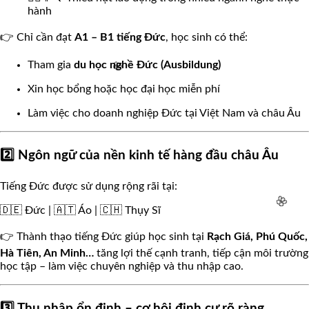
hành
🌸
👉 Chỉ cần đạt
A1 – B1 tiếng Đức
, học sinh có thể:
Tham gia
du học nghề Đức (Ausbildung)
Xin học bổng hoặc học đại học miễn phí
Làm việc cho doanh nghiệp Đức tại Việt Nam và châu Âu
2️⃣ Ngôn ngữ của nền kinh tế hàng đầu châu Âu
🌸
Tiếng Đức được sử dụng rộng rãi tại:
🇩🇪 Đức | 🇦🇹 Áo | 🇨🇭 Thụy Sĩ
👉 Thành thạo tiếng Đức giúp học sinh tại
Rạch Giá, Phú Quốc,
Hà Tiên, An Minh…
tăng lợi thế cạnh tranh, tiếp cận môi trường
học tập – làm việc chuyên nghiệp và thu nhập cao.
3️⃣ Thu nhập ổn định – cơ hội định cư rõ ràng