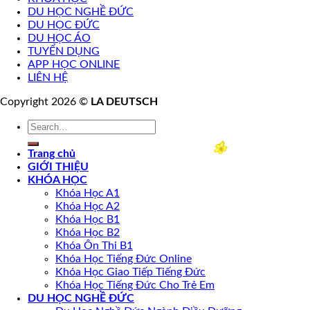
DU HỌC NGHỀ ĐỨC
DU HỌC ĐỨC
DU HỌC ÁO
TUYỂN DỤNG
APP HỌC ONLINE
LIÊN HỆ
Copyright 2026 ©
LA DEUTSCH
Trang chủ
GIỚI THIỆU
KHÓA HỌC
Khóa Học A1
Khóa Học A2
Khóa Học B1
Khóa Học B2
Khóa Ôn Thi B1
Khóa Học Tiếng Đức Online
Khóa Học Giao Tiếp Tiếng Đức
Khóa Học Tiếng Đức Cho Trẻ Em
DU HỌC NGHỀ ĐỨC