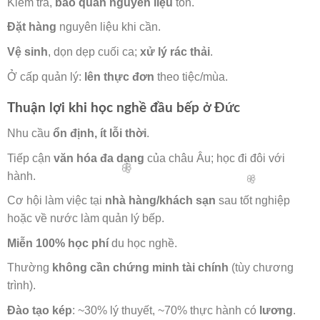
Kiểm tra,
bảo quản nguyên liệu
tồn.
Đặt hàng
nguyên liệu khi cần.
Vệ sinh
, dọn dẹp cuối ca;
xử lý rác thải
.
Ở cấp quản lý:
lên thực đơn
theo tiệc/mùa.
Thuận lợi khi học nghề đầu bếp ở Đức
Nhu cầu
ổn định, ít lỗi thời
.
Tiếp cận
văn hóa đa dạng
của châu Âu; học đi đôi với
hành.
Cơ hội làm việc tại
nhà hàng/khách sạn
sau tốt nghiệp
hoặc về nước làm quản lý bếp.
Miễn 100% học phí
du học nghề.
Thường
không cần chứng minh tài chính
(tùy chương
trình).
Đào tạo kép
: ~30% lý thuyết, ~70% thực hành có
lương
.