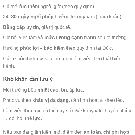
Có thể
làm thêm
ngoài giờ (theo quy định).
🌸
24–30 ngày nghỉ phép
hưởng lương/năm (tham khảo).
🌸
Bằng cấp uy tín
, giá trị quốc tế.
Cơ hội việc làm và
mức lương cạnh tranh
sau ra trường.
Hưởng
phúc lợi – bảo hiểm
theo quy định tại Đức.
Có cơ hội
định cư
sau thời gian làm việc theo luật hiện
hành.
Khó khăn cần lưu ý
Môi trường bếp
nhiệt cao, ồn
, áp lực.
Phục vụ theo
khẩu vị đa dạng
, cần linh hoạt & khéo léo.
Làm việc
theo ca
, có thể dậy sớm/về khuya/di chuyển nhiều
→ đòi hỏi
thể lực
.
Nếu bạn đang tìm kiếm một điểm đến
an toàn, chi phí hợp