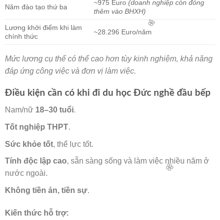
~975 Euro
(doanh nghiệp còn đóng
Năm đào tạo thứ ba
thêm vào BHXH)
Lương khởi điểm khi làm
~28.296 Euro/năm
chính thức
Mức lương cụ thể có thể cao hơn tùy kinh nghiệm, khả năng
đáp ứng công việc và đơn vị làm việc.
Điều kiện cần có khi đi du học Đức nghề đầu bếp
🌸
🌸
Nam/nữ
18–30 tuổi
.
Tốt nghiệp THPT
.
Sức khỏe tốt
, thể lực tốt.
Tính độc lập cao
, sẵn sàng sống và làm việc nhiều năm ở
nước ngoài.
Không tiền án, tiền sự
.
Kiến thức hỗ trợ: