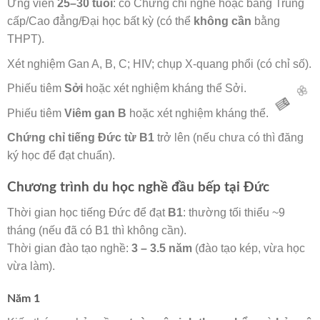
Ứng viên
25–30 tuổi
: có Chứng chỉ nghề hoặc bằng Trung
🌸
cấp/Cao đẳng/Đại học bất kỳ (có thể
không cần
bằng

THPT).
Xét nghiệm Gan A, B, C; HIV; chụp X-quang phổi (có chỉ số).
Phiếu tiêm
Sởi
hoặc xét nghiệm kháng thể Sởi.
Phiếu tiêm
Viêm gan B
hoặc xét nghiệm kháng thể.
Chứng chỉ tiếng Đức từ B1
trở lên (nếu chưa có thì đăng
ký học để đạt chuẩn).
Chương trình du học nghề đầu bếp tại Đức
Thời gian học tiếng Đức để đạt
B1
: thường tối thiểu ~9
tháng (nếu đã có B1 thì không cần).
🧧
Thời gian đào tạo nghề:
3 – 3.5 năm
(đào tạo kép, vừa học
🌸
vừa làm).
Năm 1