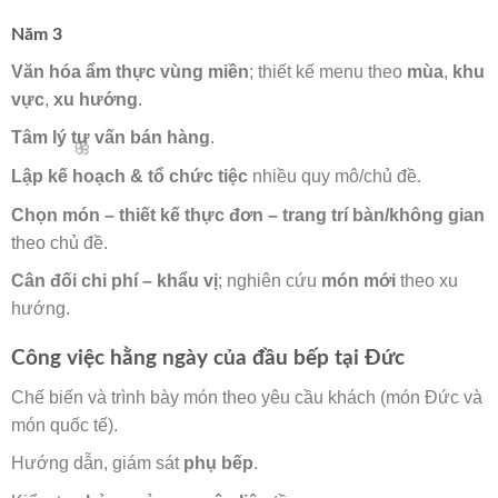
Năm 3
Văn hóa ẩm thực vùng miền
; thiết kế menu theo
mùa
,
khu
🌸
vực
,
xu hướng
.
Tâm lý tư vấn bán hàng
.
Lập kế hoạch & tổ chức tiệc
nhiều quy mô/chủ đề.
Chọn món – thiết kế thực đơn – trang trí bàn/không gian
theo chủ đề.
Cân đối chi phí – khẩu vị
; nghiên cứu
món mới
theo xu
hướng.
Công việc hằng ngày của đầu bếp tại Đức
🌸
Chế biến và trình bày món theo yêu cầu khách (món Đức và
món quốc tế).
Hướng dẫn, giám sát
phụ bếp
.