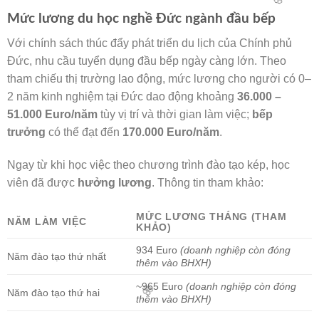
Mức lương du học nghề Đức ngành đầu bếp
Với chính sách thúc đẩy phát triển du lịch của Chính phủ
Đức, nhu cầu tuyển dụng đầu bếp ngày càng lớn. Theo
tham chiếu thị trường lao động, mức lương cho người có 0–
2 năm kinh nghiệm tại Đức dao động khoảng
36.000 –
🌸
51.000 Euro/năm
tùy vị trí và thời gian làm việc;
bếp
🌸
trưởng
có thể đạt đến
170.000 Euro/năm
.
Ngay từ khi học việc theo chương trình đào tạo kép, học
viên đã được
hưởng lương
. Thông tin tham khảo:
MỨC LƯƠNG THÁNG (THAM
NĂM LÀM VIỆC
KHẢO)
934 Euro
(doanh nghiệp còn đóng
Năm đào tạo thứ nhất
thêm vào BHXH)
~965 Euro
(doanh nghiệp còn đóng
Năm đào tạo thứ hai
thêm vào BHXH)