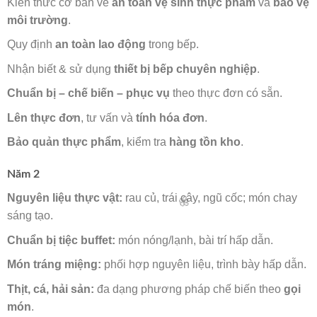
Kiến thức cơ bản về
an toàn vệ sinh thực phẩm
và
bảo vệ
môi trường
.
Quy định
an toàn lao động
trong bếp.
Nhận biết & sử dụng
thiết bị bếp chuyên nghiệp
.
Chuẩn bị – chế biến – phục vụ
theo thực đơn có sẵn.
Lên thực đơn
, tư vấn và
tính hóa đơn
.
Bảo quản thực phẩm
, kiểm tra
hàng tồn kho
.
Năm 2
Nguyên liệu thực vật:
rau củ, trái cây, ngũ cốc; món chay
sáng tạo.
Chuẩn bị tiệc buffet:
món nóng/lạnh, bài trí hấp dẫn.
Món tráng miệng:
phối hợp nguyên liệu, trình bày hấp dẫn.
Thịt, cá, hải sản:
đa dạng phương pháp chế biến theo
gọi
món
.