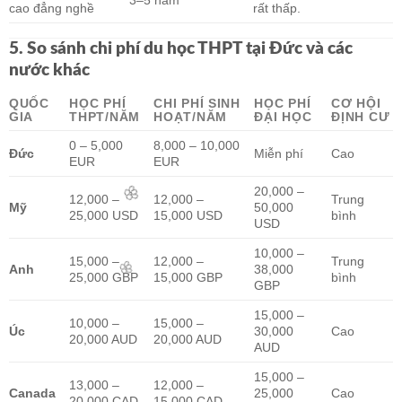
🧧
3–5 năm
cao đẳng nghề
rất thấp.
5. So sánh chi phí du học THPT tại Đức và các
🌸
nước khác
QUỐC
HỌC PHÍ
CHI PHÍ SINH
HỌC PHÍ
CƠ HỘI
GIA
THPT/NĂM
HOẠT/NĂM
ĐẠI HỌC
ĐỊNH CƯ
0 – 5,000
8,000 – 10,000
Đức
Miễn phí
Cao
EUR
EUR
20,000 –
12,000 –
12,000 –
Trung
Mỹ
50,000
25,000 USD
15,000 USD
bình
USD
10,000 –
15,000 –
12,000 –
Trung
Anh
38,000
🌸
25,000 GBP
15,000 GBP
bình
GBP
15,000 –
10,000 –
15,000 –
Úc
30,000
Cao
20,000 AUD
20,000 AUD
🌸
AUD
15,000 –
13,000 –
12,000 –
Canada
25,000
Cao
20,000 CAD
15,000 CAD