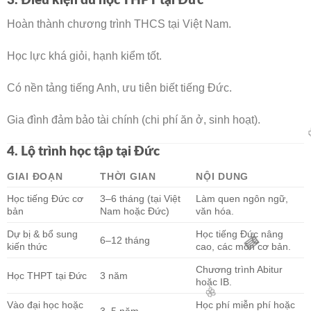
3. Điều kiện du học THPT tại Đức
🌸
Hoàn thành chương trình THCS tại Việt Nam.
Học lực khá giỏi, hạnh kiểm tốt.
Có nền tảng tiếng Anh, ưu tiên biết tiếng Đức.
Gia đình đảm bảo tài chính (chi phí ăn ở, sinh hoạt).
4. Lộ trình học tập tại Đức
GIAI ĐOẠN
THỜI GIAN
NỘI DUNG
Học tiếng Đức cơ
3–6 tháng (tại Việt
Làm quen ngôn ngữ,
bản
Nam hoặc Đức)
văn hóa.
Dự bị & bổ sung
Học tiếng Đức nâng
6–12 tháng
kiến thức
cao, các môn cơ bản.
Chương trình Abitur
Học THPT tại Đức
3 năm
hoặc IB.
Vào đại học hoặc
Học phí miễn phí hoặc