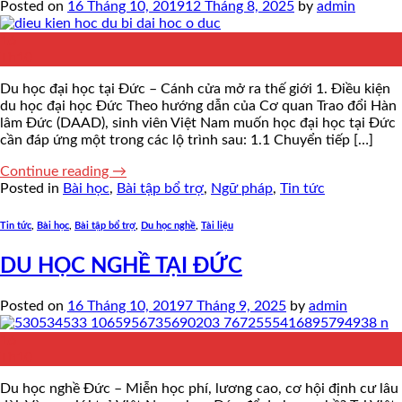
Posted on
16 Tháng 10, 2019
12 Tháng 8, 2025
by
admin
16
Th10
Du học đại học tại Đức – Cánh cửa mở ra thế giới 1. Điều kiện
du học đại học Đức Theo hướng dẫn của Cơ quan Trao đổi Hàn
🧧
lâm Đức (DAAD), sinh viên Việt Nam muốn học đại học tại Đức
cần đáp ứng một trong các lộ trình sau: 1.1 Chuyển tiếp […]
🌸
🌸
Continue reading
→
Posted in
Bài học
,
Bài tập bổ trợ
,
Ngữ pháp
,
Tin tức
Tin tức
,
Bài học
,
Bài tập bổ trợ
,
Du học nghề
,
Tài liệu
DU HỌC NGHỀ TẠI ĐỨC
Posted on
16 Tháng 10, 2019
7 Tháng 9, 2025
by
admin
16
Th10
Du học nghề Đức – Miễn học phí, lương cao, cơ hội định cư lâu