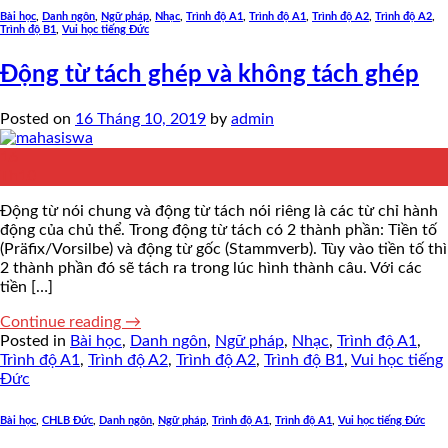
Bài học
,
Danh ngôn
,
Ngữ pháp
,
Nhạc
,
Trình độ A1
,
Trình độ A1
,
Trình độ A2
,
Trình độ A2
,
Trình độ B1
,
Vui học tiếng Đức
Động từ tách ghép và không tách ghép
🧧
Posted on
16 Tháng 10, 2019
by
admin
16
Th10
Động từ nói chung và động từ tách nói riêng là các từ chỉ hành
động của chủ thể. Trong động từ tách có 2 thành phần: Tiền tố
(Präfix/Vorsilbe) và động từ gốc (Stammverb). Tùy vào tiền tố thì
2 thành phần đó sẽ tách ra trong lúc hình thành câu. Với các
tiền […]
Continue reading
→
Posted in
Bài học
,
Danh ngôn
,
Ngữ pháp
,
Nhạc
,
Trình độ A1
,
Trình độ A1
,
Trình độ A2
,
Trình độ A2
,
Trình độ B1
,
Vui học tiếng
Đức
Bài học
,
CHLB Đức
,
Danh ngôn
,
Ngữ pháp
,
Trình độ A1
,
Trình độ A1
,
Vui học tiếng Đức