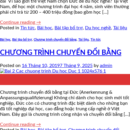
dài Vì sao giới trẻ Việt Nam chọn Đức để du học nghề? Tại Việt
Nam, để học một chương trình đại học 4 năm, sinh viên thường
phải chi trả từ 200 – 400 triệu đồng (bao gồm học […]
Continue reading
→
Posted in
Tin tức
,
Bài học
,
Bài tập bổ trợ
,
Du học nghề
,
Tài liệu
Bài học
,
Bài tập bổ trợ
,
Chương trình chuyển đổi bằng
,
Tài liệu
,
Tin tức
CHƯƠNG TRÌNH CHUYỂN ĐỔI BẰNG
Posted on
16 Tháng 10, 2019
7 Tháng 9, 2025
by
admin
16
Th10
Chương trình chuyển đổi bằng tại Đức (Anerkennung &
Anpassungsqualifizierung) Không chỉ dành cho học sinh mới tốt
nghiệp, Đức còn có chương trình đặc biệt dành cho những bạn
đã tốt nghiệp đại học, cao đẳng hoặc trung cấp nghề ở Việt
Nam. Đây gọi là chương trình công nhận và chuyển đổi bằng […]
Continue reading
→