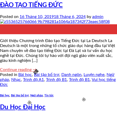
ĐÀO TẠO TIẾNG ĐỨC
🌸
Posted on
16 Tháng 10, 2019
18 Tháng 6, 2024
by
admin
16
Th10
Giới thiệu Chương trình Đào tạo Tiếng Đức tại La Deutsch La
Deutsch là một trong những tổ chức giáo dục hàng đầu tại Việt
Nam chuyên về đào tạo tiếng Đức tại Đà Lạt và tư vấn du học
nghề tại Đức. Chúng tôi tự hào với đội ngũ giáo viên xuất sắc,
giàu kinh nghiệm […]
Continue reading
→
Posted in
Bài học
,
Bài tập bổ trợ
,
Danh ngôn
,
Luyện nghe
,
Ngữ
pháp
,
Nhạc
,
Trình độ A1
,
Trình độ B1
,
Trình độ B1
,
Vui học tiếng
Đức
Bài học
,
Bài tập bổ trợ
,
Ngữ pháp
,
Tin tức
Du Học Đại Học