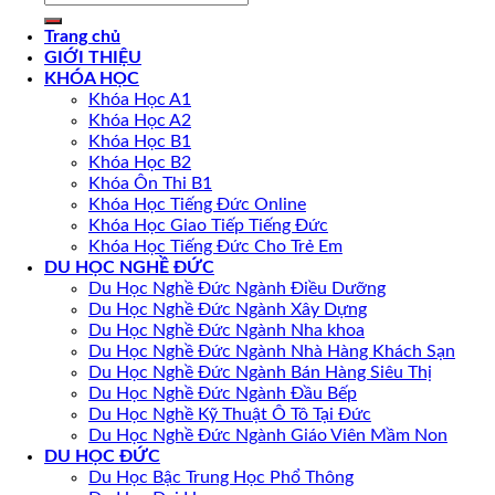
Trang chủ
GIỚI THIỆU
KHÓA HỌC
Khóa Học A1
Khóa Học A2
Khóa Học B1
Khóa Học B2
Khóa Ôn Thi B1
Khóa Học Tiếng Đức Online
Khóa Học Giao Tiếp Tiếng Đức
Khóa Học Tiếng Đức Cho Trẻ Em
DU HỌC NGHỀ ĐỨC
Du Học Nghề Đức Ngành Điều Dưỡng
Du Học Nghề Đức Ngành Xây Dựng
Du Học Nghề Đức Ngành Nha khoa
Du Học Nghề Đức Ngành Nhà Hàng Khách Sạn
Du Học Nghề Đức Ngành Bán Hàng Siêu Thị
Du Học Nghề Đức Ngành Đầu Bếp
Du Học Nghề Kỹ Thuật Ô Tô Tại Đức
Du Học Nghề Đức Ngành Giáo Viên Mầm Non
DU HỌC ĐỨC
Du Học Bậc Trung Học Phổ Thông