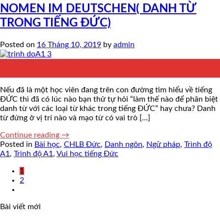
NOMEN IM DEUTSCHEN( DANH TỪ
TRONG TIẾNG ĐỨC)
Posted on
16 Tháng 10, 2019
by
admin
16
Th10
Nếu đã là một học viên đang trên con đường tìm hiểu về tiếng
ĐỨC thì đã có lúc nào bạn thử tự hỏi “làm thế nào để phân biệt
danh từ với các loại từ khác trong tiếng ĐỨC” hay chưa? Danh
từ đứng ở vị trí nào và mạo từ có vai trò […]
Continue reading
→
Posted in
Bài học
,
CHLB Đức
,
Danh ngôn
,
Ngữ pháp
,
Trình độ
A1
,
Trình độ A1
,
Vui học tiếng Đức
1
2
Bài viết mới