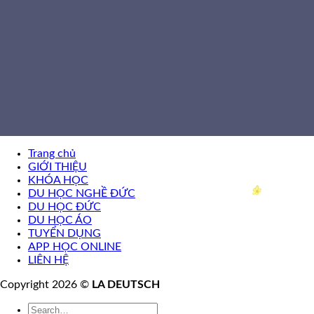
Trang chủ
GIỚI THIỆU
KHÓA HỌC
DU HỌC NGHỀ ĐỨC
DU HỌC ĐỨC
DU HỌC ÁO
TUYỂN DỤNG
APP HỌC ONLINE
LIÊN HỆ
Copyright 2026 ©
LA DEUTSCH