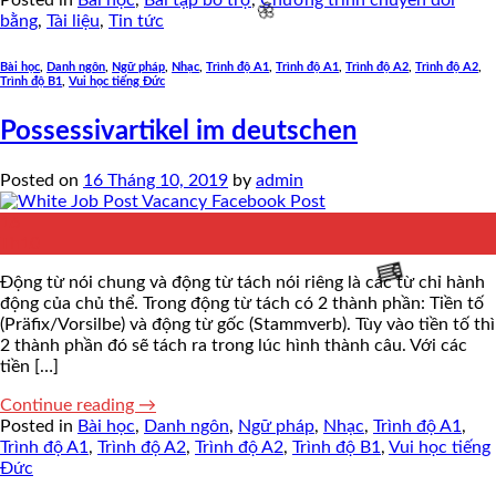
Posted in
Bài học
,
Bài tập bổ trợ
,
Chương trình chuyển đổi
bằng
,
Tài liệu
,
Tin tức
Bài học
,
Danh ngôn
,
Ngữ pháp
,
Nhạc
,
Trình độ A1
,
Trình độ A1
,
Trình độ A2
,
Trình độ A2
,
Trình độ B1
,
Vui học tiếng Đức
Possessivartikel im deutschen
Posted on
16 Tháng 10, 2019
by
admin
16
Th10
Động từ nói chung và động từ tách nói riêng là các từ chỉ hành
động của chủ thể. Trong động từ tách có 2 thành phần: Tiền tố
(Präfix/Vorsilbe) và động từ gốc (Stammverb). Tùy vào tiền tố thì
🌸
2 thành phần đó sẽ tách ra trong lúc hình thành câu. Với các
tiền […]
Continue reading
→
Posted in
Bài học
,
Danh ngôn
,
Ngữ pháp
,
Nhạc
,
Trình độ A1
,
Trình độ A1
,
Trình độ A2
,
Trình độ A2
,
Trình độ B1
,
Vui học tiếng
Đức