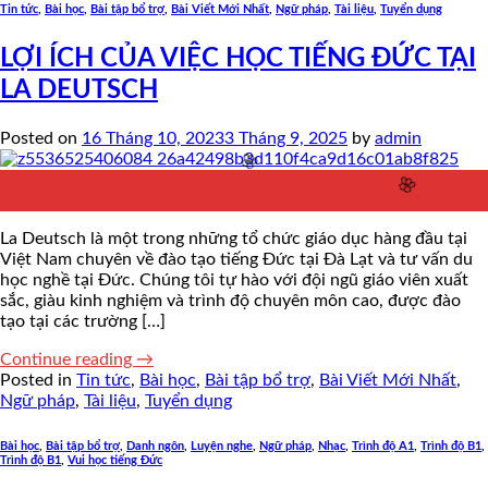
Tin tức
,
Bài học
,
Bài tập bổ trợ
,
Bài Viết Mới Nhất
,
Ngữ pháp
,
Tài liệu
,
Tuyển dụng
LỢI ÍCH CỦA VIỆC HỌC TIẾNG ĐỨC TẠI
LA DEUTSCH
Posted on
16 Tháng 10, 2023
3 Tháng 9, 2025
by
admin
🌸
16
Th10
La Deutsch là một trong những tổ chức giáo dục hàng đầu tại
Việt Nam chuyên về đào tạo tiếng Đức tại Đà Lạt và tư vấn du
học nghề tại Đức. Chúng tôi tự hào với đội ngũ giáo viên xuất
sắc, giàu kinh nghiệm và trình độ chuyên môn cao, được đào
tạo tại các trường […]
Continue reading
→
Posted in
Tin tức
,
Bài học
,
Bài tập bổ trợ
,
Bài Viết Mới Nhất
,
Ngữ pháp
,
Tài liệu
,
Tuyển dụng
🌸
Bài học
,
Bài tập bổ trợ
,
Danh ngôn
,
Luyện nghe
,
Ngữ pháp
,
Nhạc
,
Trình độ A1
,
Trình độ B1
,
Trình độ B1
,
Vui học tiếng Đức