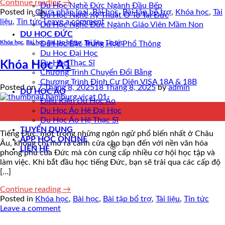
Continue reading
→
Du Học Nghề Đức Ngành Đầu Bếp
Posted in
Chưa phân loại
,
Bài học
,
Bài tập bổ trợ
,
Khóa học
,
Tài
Du Học Nghề Kỹ Thuật Ô Tô Tại Đức
liệu
,
Tin tức
Leave a comment
Du Học Nghề Đức Ngành Giáo Viên Mầm Non
DU HỌC ĐỨC
Du Học Bậc Trung Học Phổ Thông
Khóa học
,
Bài học
,
Bài tập bổ trợ
,
Tài liệu
,
Tin tức
Du Học Đại Học
Du Học Thạc Sĩ
Khóa Học A1
Chương Trình Chuyển Đổi Bằng
Chương Trình Định Cư Diện VISA 18A & 18B
Posted on
7 Tháng 8, 2025
18 Tháng 8, 2025
by
admin
DU HỌC ÁO
Điều Kiện Du Học Áo
07
Du Học Áo Hệ Đại Học
Th8
Du Học Áo Hệ Thạc Sĩ
TUYỂN DỤNG
Tiếng Đức, một trong những ngôn ngữ phổ biến nhất ở Châu
APP HỌC ONLINE
Âu, không chỉ mở ra cánh cửa cho bạn đến với nền văn hóa
LIÊN HỆ
phong phú của Đức mà còn cung cấp nhiều cơ hội học tập và
làm việc. Khi bắt đầu học tiếng Đức, bạn sẽ trải qua các cấp độ
🌸
[…]
Continue reading
→
Posted in
Khóa học
,
Bài học
,
Bài tập bổ trợ
,
Tài liệu
,
Tin tức
Leave a comment