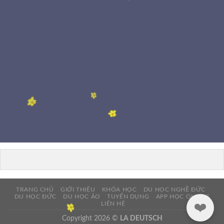
TRANG CHỦ
GIỚI THIỆU
KHÓA HỌC
DU HỌC NGHỀ ĐỨC
DU HỌC ĐỨC
DU HỌC ÁO
TUYỂN DỤNG
APP HỌC ONLINE
LIÊN HỆ
❤️
Copyright 2026 ©
LA DEUTSCH