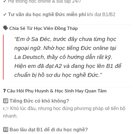
✔ Hệ thống học online & bài tập 24/7
✔
Tư vấn du học nghề Đức miễn phí
khi đạt B1/B2
🗣️ Chia Sẻ Từ Học Viên Đồng Tháp
“Em ở Sa Đéc, trước đây chưa từng học
ngoại ngữ. Nhờ học tiếng Đức online tại
La Deutsch, thầy cô hướng dẫn rất kỹ.
Hiện em đã đạt A2 và đang học lên B1 để
chuẩn bị hồ sơ du học nghề Đức.”
❓ Câu Hỏi Phụ Huynh & Học Sinh Hay Quan Tâm
1️⃣ Tiếng Đức có khó không?
👉 Khó lúc đầu, nhưng học đúng phương pháp sẽ tiến bộ
nhanh.
2️⃣ Bao lâu đạt B1 để đi du học nghề?