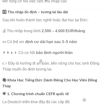
Mở rộng cơ hội việc làm, thu nhập cao
3️⃣ Thu nhập ổn định – tương lai lâu dài
Sau khi hoàn thành học nghề hoặc đại học tại Đức:
🧧
💰 Thu nhập trung bình
2.500 – 4.000 EUR/tháng
🌸
📜 Có thể xin
định cư dài hạn sau 3–5 năm
👨‍👩‍👧‍👦 Có cơ hội
bảo lãnh người thân
👉 Đây là hướng đi an toàn, bền vững cho học sinh Đồng
Tháp muốn ổn định tương lai.
📚 Khóa Học Tiếng Đức Dành Riêng Cho Học Viên Đồng
Tháp
🌟 1. Chương trình chuẩn CEFR quốc tế
La Deutsch triển khai đầy đủ các cấp độ:
🌸