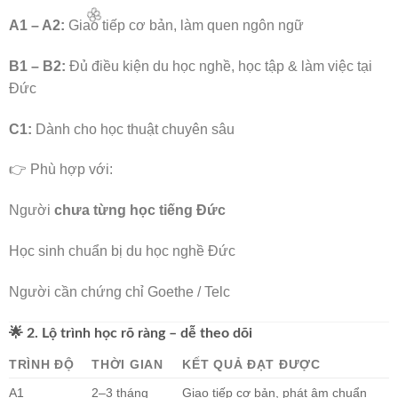
A1 – A2:
Giao tiếp cơ bản, làm quen ngôn ngữ
B1 – B2:
Đủ điều kiện du học nghề, học tập & làm việc tại
Đức
🌸
C1:
Dành cho học thuật chuyên sâu
🌸
👉 Phù hợp với:
Người
chưa từng học tiếng Đức
Học sinh chuẩn bị du học nghề Đức
Người cần chứng chỉ Goethe / Telc
🌟 2. Lộ trình học rõ ràng – dễ theo dõi
TRÌNH ĐỘ
THỜI GIAN
KẾT QUẢ ĐẠT ĐƯỢC
A1
2–3 tháng
Giao tiếp cơ bản, phát âm chuẩn