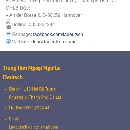
82 Hai Bà Trưng, Phường Cam Ly, Thành phố Đà Lạt
CHLB Đức:
– An der Börse 2, D-30159 Hannover
Hotline: 0833222244
Fanpage:
facebook.com/ladeutsch
Website:
duhocladeutsch.com/
Trung Tâm Ngoại Ngữ La
Deutsch
Địa chỉ: 113 Hai Bà Trưng,
Phường 6, Thành Phố Đà Lạt
Hotline: 0833.2222.44
Email:
Ladeutsch.dalat@gmail.com