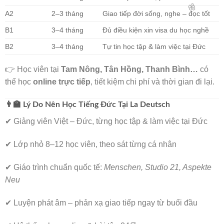
A2
2–3 tháng
Giao tiếp đời sống, nghe – đọc tốt
B1
3–4 tháng
Đủ điều kiện xin visa du học nghề
B2
3–4 tháng
Tự tin học tập & làm việc tại Đức
👉 Học viên tại
Tam Nông, Tân Hồng, Thanh Bình…
có
thể học
online trực tiếp
, tiết kiệm chi phí và thời gian đi lại.
🌸
👨‍🏫 Lý Do Nên Học Tiếng Đức Tại La Deutsch
✔ Giảng viên Việt – Đức, từng học tập & làm việc tại Đức
✔ Lớp nhỏ 8–12 học viên, theo sát từng cá nhân
✔ Giáo trình chuẩn quốc tế:
Menschen, Studio 21, Aspekte
Neu
✔ Luyện phát âm – phản xạ giao tiếp ngay từ buổi đầu