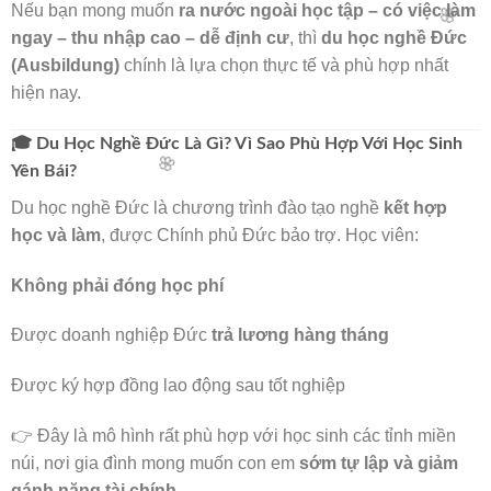
Nếu bạn mong muốn
ra nước ngoài học tập – có việc làm
ngay – thu nhập cao – dễ định cư
, thì
du học nghề Đức
(Ausbildung)
chính là lựa chọn thực tế và phù hợp nhất
hiện nay.
🎓 Du Học Nghề Đức Là Gì? Vì Sao Phù Hợp Với Học Sinh
Yên Bái?
Du học nghề Đức là chương trình đào tạo nghề
kết hợp
🌸
học và làm
, được Chính phủ Đức bảo trợ. Học viên:
Không phải đóng học phí
Được doanh nghiệp Đức
trả lương hàng tháng
🌸
Được ký hợp đồng lao động sau tốt nghiệp
👉 Đây là mô hình rất phù hợp với học sinh các tỉnh miền
núi, nơi gia đình mong muốn con em
sớm tự lập và giảm
gánh nặng tài chính
.