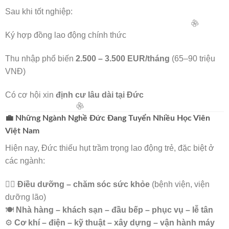
Sau khi tốt nghiệp:
Ký hợp đồng lao động chính thức
Thu nhập phổ biến
2.500 – 3.500 EUR/tháng
(65–90 triệu
VNĐ)
Có cơ hội xin
định cư lâu dài tại Đức
🌸
💼 Những Ngành Nghề Đức Đang Tuyển Nhiều Học Viên
Việt Nam
Hiện nay, Đức thiếu hụt trầm trọng lao động trẻ, đặc biệt ở
các ngành:
🌸
👩‍⚕️
Điều dưỡng – chăm sóc sức khỏe
(bệnh viện, viện
dưỡng lão)
🍽️
Nhà hàng – khách sạn – đầu bếp – phục vụ – lễ tân
⚙️
Cơ khí – điện – kỹ thuật – xây dựng – vận hành máy