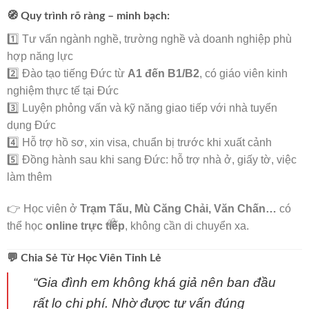
🧭 Quy trình rõ ràng – minh bạch:
1️⃣ Tư vấn ngành nghề, trường nghề và doanh nghiệp phù
hợp năng lực
2️⃣ Đào tạo tiếng Đức từ
A1 đến B1/B2
, có giáo viên kinh
🌸
nghiệm thực tế tại Đức
3️⃣ Luyện phỏng vấn và kỹ năng giao tiếp với nhà tuyển
dụng Đức
4️⃣ Hỗ trợ hồ sơ, xin visa, chuẩn bị trước khi xuất cảnh
5️⃣ Đồng hành sau khi sang Đức: hỗ trợ nhà ở, giấy tờ, việc
làm thêm
👉 Học viên ở
Trạm Tấu, Mù Căng Chải, Văn Chấn…
có
thể học
online trực tiếp
, không cần di chuyển xa.
💬 Chia Sẻ Từ Học Viên Tỉnh Lẻ
“Gia đình em không khá giả nên ban đầu
rất lo chi phí. Nhờ được tư vấn đúng