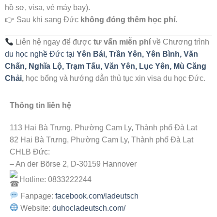
hồ sơ, visa, vé máy bay).
👉 Sau khi sang Đức
không đóng thêm học phí
.
Liên hệ ngay để được
tư vấn miễn phí
về Chương trình
du học nghề Đức tại
Yên Bái,
Trần Yên, Yên Bình, Văn
Chấn, Nghĩa Lộ, Trạm Tấu, Văn Yên, Lục Yên, Mù Căng
Chải
,
học bổng và hướng dẫn thủ tục xin visa du học Đức.
Thông tin liên hệ
113 Hai Bà Trưng, Phường Cam Ly, Thành phố Đà Lạt
82 Hai Bà Trưng, Phường Cam Ly, Thành phố Đà Lạt
CHLB Đức:
– An der Börse 2, D-30159 Hannover
Hotline: 0833222244
Fanpage:
facebook.com/ladeutsch
Website:
duhocladeutsch.com/