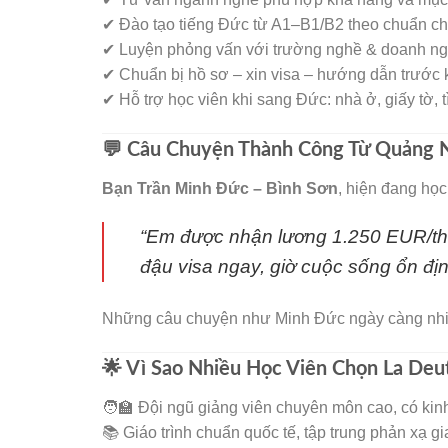
✔ Đào tạo tiếng Đức từ A1–B1/B2 theo chuẩn c
✔ Luyện phỏng vấn với trường nghề & doanh n
✔ Chuẩn bị hồ sơ – xin visa – hướng dẫn trước 
✔ Hỗ trợ học viên khi sang Đức: nhà ở, giấy tờ, 
💬 Câu Chuyện Thành Công Từ Quảng 
Bạn Trần Minh Đức – Bình Sơn
, hiện đang học
“Em được nhận lương 1.250 EUR/th
đậu visa ngay, giờ cuộc sống ổn địn
Những câu chuyện như Minh Đức ngày càng nhi
🌟 Vì Sao Nhiều Học Viên Chọn La Deu
🧑‍🏫 Đội ngũ giảng viên chuyên môn cao, có kin
📚 Giáo trình chuẩn quốc tế, tập trung phản xạ gi