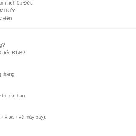
oanh nghiệp Đức
 tại Đức
c viên
ng?
0 đến B1/B2.
 tháng.
 trú dài hạn.
+ visa + vé máy bay).