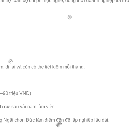
ài trợ toàn bộ chi phí học nghề, đồng thời doanh nghiệp trả lư
🌸
, đi lại và còn có thể tiết kiệm mỗi tháng.
🌸
–90 triệu VNĐ)
nh cư
sau vài năm làm việc.
🌸
ng Ngãi chọn Đức làm điểm đến để lập nghiệp lâu dài.