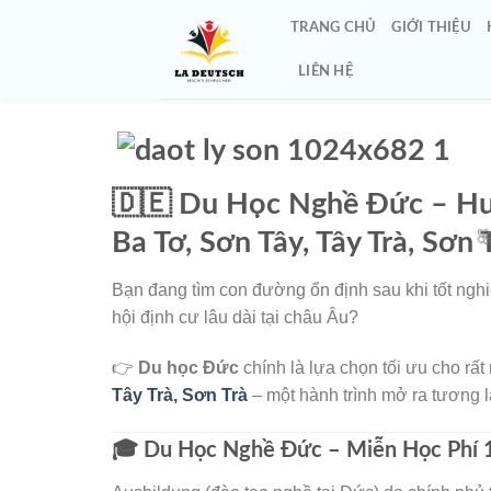
TRANG CHỦ
GIỚI THIỆU
LIÊN HỆ
🇩🇪 Du Học Nghề Đức – Hư
Ba Tơ, Sơn Tây, Tây Trà, Sơn 
Bạn đang tìm con đường ổn định sau khi tốt ng
hội định cư lâu dài tại châu Âu?
👉
Du học Đức
chính là lựa chọn tối ưu cho rất
Tây Trà, Sơn Trà
– một hành trình mở ra tương l
🎓 Du Học Nghề Đức – Miễn Học Phí 
