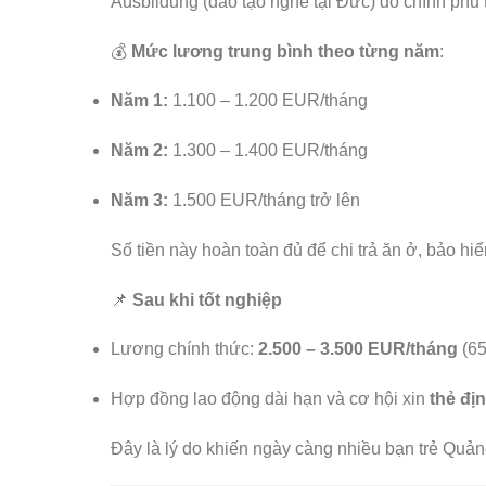
Ausbildung (đào tạo nghề tại Đức) do chính phủ t
💰
Mức lương trung bình theo từng năm
:
Năm 1:
1.100 – 1.200 EUR/tháng
Năm 2:
1.300 – 1.400 EUR/tháng
Năm 3:
1.500 EUR/tháng trở lên
Số tiền này hoàn toàn đủ để chi trả ăn ở, bảo hiểm
📌
Sau khi tốt nghiệp
Lương chính thức:
2.500 – 3.500 EUR/tháng
(65
Hợp đồng lao động dài hạn và cơ hội xin
thẻ đị
Đây là lý do khiến ngày càng nhiều bạn trẻ Quả