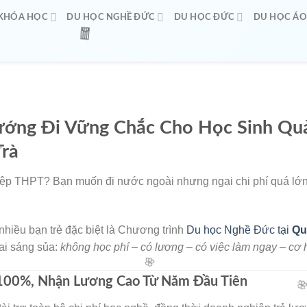
KHÓA HỌC
DU HỌC NGHỀ ĐỨC
DU HỌC ĐỨC
DU HỌC Á
🌸
ớng Đi Vững Chắc Cho Học Sinh Quả
Trà
🧧
hiệp THPT? Bạn muốn đi nước ngoài nhưng ngại chi phí quá lớ
 nhiều bạn trẻ đặc biệt là Chương trình
Du học Nghề Đức tại
Qu
ai sáng sủa:
không học phí – có lương – có việc làm ngay – cơ hộ
100%, Nhận Lương Cao Từ Năm Đầu Tiên
