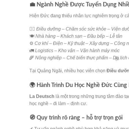
💼 Ngành Nghề Được Tuyển Dụng Nhiề
Hiện Đức đang thiếu nhân lực nghiêm trọng ở cá
👩‍⚕️
Điều dưỡng – Chăm sóc sức khỏe – Viện dưỡ
🍽️
Nhà hàng – Khách sạn – Đầu bếp – Lễ tân
⚙️
Cơ khí – Điện – Kỹ thuật – Xây dựng – Công n
🚛
Logistics – Kho vận – Vận hành máy móc
🌾
Nông nghiệp – Chế biến thực phẩm – Du lịch 
Tại Quảng Ngãi, nhiều học viên chọn
Điều dưỡ
🌍 Hành Trình Du Học Nghề Đức Cùng 
La Deutsch
là một trong những trung tâm đào tạ
học nghề – đi làm – định cư.
🧭 Quy trình rõ ràng – hỗ trợ trọn gói
🌸
✔ Tư vấn ngành nghề phù hợp khả năng và mục 