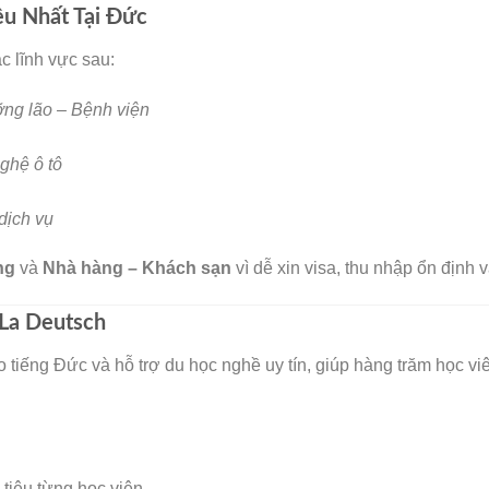
u Nhất Tại Đức
c lĩnh vực sau:
ng lão – Bệnh viện
ghệ ô tô
🧧
dịch vụ
ng
và
Nhà hàng – Khách sạn
vì dễ xin visa, thu nhập ổn định 
La Deutsch
o tiếng Đức và hỗ trợ du học nghề uy tín, giúp hàng trăm học v
tiêu từng học viên