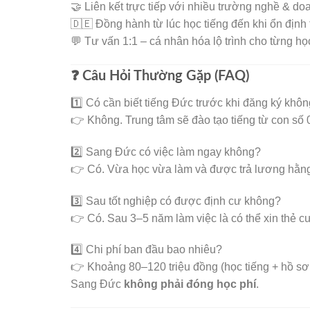
🤝 Liên kết trực tiếp với nhiều trường nghề & d
🇩🇪 Đồng hành từ lúc học tiếng đến khi ổn định
💬 Tư vấn 1:1 – cá nhân hóa lộ trình cho từng họ
❓ Câu Hỏi Thường Gặp (FAQ)
1️⃣ Có cần biết tiếng Đức trước khi đăng ký khô
👉 Không. Trung tâm sẽ đào tạo tiếng từ con số 
2️⃣ Sang Đức có việc làm ngay không?
👉 Có. Vừa học vừa làm và được trả lương hằng
3️⃣ Sau tốt nghiệp có được định cư không?
👉 Có. Sau 3–5 năm làm việc là có thể xin thẻ cư
4️⃣ Chi phí ban đầu bao nhiêu?
👉 Khoảng 80–120 triệu đồng (học tiếng + hồ sơ 
Sang Đức
không phải đóng học phí
.