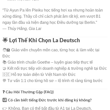
“Từ Ayun Pa lên Pleiku học tiếng hơi xa nhưng hoàn toàn
xứng đáng. Thầy cô chỉ cách phát âm rất kỹ, em vượt B1
ngay lần đầu và hiện đang học Điều dưỡng tại Berlin.”
—
Thúy Hằng, Gia Lai
🌟 Lợi Thế Khi Chọn La Deutsch
🧑‍🏫 Giáo viên chuyên môn cao, từng học & làm việc tại
Đức
📚 Giáo trình chuẩn Goethe – luyện giao tiếp thực tế
🤝 Kết nối trực tiếp với doanh nghiệp & trường nghề tại Đức
🇩🇪 Hỗ trợ toàn diện từ Việt Nam tới Đức
💬 Tư vấn 1:1 cho từng hồ sơ – lộ trình rõ ràng từng bước
❓ Câu Hỏi Thường Gặp (FAQ)
1️⃣ Có cần biết tiếng Đức trước khi đăng ký không?
👉 Không. Bạn có thể bắt đầu từ A1 tại La Deutsch.