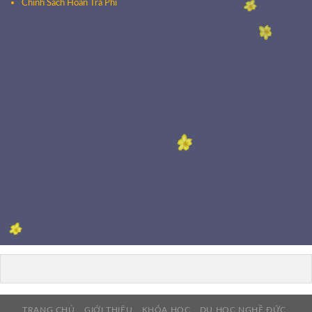
Chính Sách Hoàn Trả Phí
TRANG CHỦ
GIỚI THIỆU
KHÓA HỌC
DU HỌC NGHỀ ĐỨC