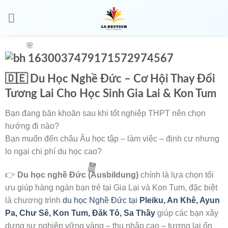
🧧
🇩🇪 Du Học Nghề Đức – Cơ Hội Thay Đổi
Tương Lai Cho Học Sinh Gia Lai & Kon Tum
Bạn đang băn khoăn sau khi tốt nghiệp THPT nên chọn
🌸
hướng đi nào?
Bạn muốn đến châu Âu học tập – làm việc – định cư nhưng
lo ngại chi phí du học cao?
👉
Du học nghề Đức (Ausbildung)
chính là lựa chọn tối
ưu giúp hàng ngàn bạn trẻ tại Gia Lại và Kon Tum, đặc biệt
là chương trình
du học Nghề Đức tại
Pleiku, An Khê, Ayun
Pa, Chư Sê, Kon Tum, Đăk Tô, Sa Thầy
giúp các bạn xây
dựng sự nghiệp vững vàng – thu nhập cao – tương lai ổn