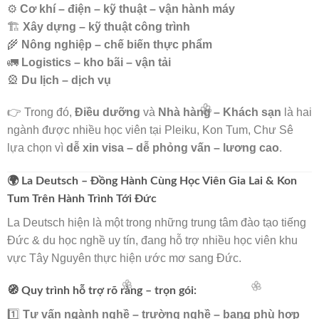
⚙️
Cơ khí – điện – kỹ thuật – vận hành máy
🏗️
Xây dựng – kỹ thuật công trình
🌾
Nông nghiệp – chế biến thực phẩm
🚛
Logistics – kho bãi – vận tải
🎡
Du lịch – dịch vụ
👉 Trong đó,
Điều dưỡng
và
Nhà hàng – Khách sạn
là hai
ngành được nhiều học viên tại Pleiku, Kon Tum, Chư Sê
lựa chọn vì
dễ xin visa – dễ phỏng vấn – lương cao
.
🌍 La Deutsch – Đồng Hành Cùng Học Viên Gia Lai & Kon
Tum Trên Hành Trình Tới Đức
🌸
La Deutsch hiện là một trong những trung tâm đào tạo tiếng
Đức & du học nghề uy tín, đang hỗ trợ nhiều học viên khu
vực Tây Nguyên thực hiện ước mơ sang Đức.
🧭 Quy trình hỗ trợ rõ ràng – trọn gói:
1️⃣
Tư vấn ngành nghề – trường nghề – bang phù hợp