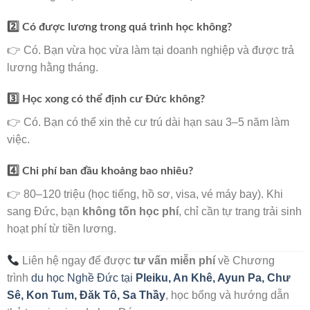
2️⃣ Có được lương trong quá trình học không?
👉 Có. Bạn vừa học vừa làm tại doanh nghiệp và được trả
lương hằng tháng.
3️⃣ Học xong có thể định cư Đức không?
👉 Có. Bạn có thể xin thẻ cư trú dài hạn sau 3–5 năm làm
việc.
4️⃣ Chi phí ban đầu khoảng bao nhiêu?
👉 80–120 triệu (học tiếng, hồ sơ, visa, vé máy bay). Khi
sang Đức, bạn
không tốn học phí
, chỉ cần tự trang trải sinh
hoạt phí từ tiền lương.
Liên hệ ngay để được
tư vấn miễn phí
về Chương
trình
du học Nghề Đức tại
Pleiku, An Khê, Ayun Pa, Chư
Sê, Kon Tum, Đăk Tô, Sa Thầy
, học bổng và hướng dẫn