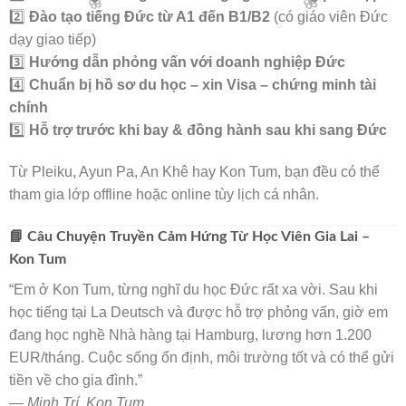
2️⃣
Đào tạo tiếng Đức từ A1 đến B1/B2
(có giáo viên Đức
dạy giao tiếp)
3️⃣
Hướng dẫn phỏng vấn với doanh nghiệp Đức
🌸
4️⃣
Chuẩn bị hồ sơ du học – xin Visa – chứng minh tài
🌸
chính
🌸
5️⃣
Hỗ trợ trước khi bay & đồng hành sau khi sang Đức
🌸
Từ Pleiku, Ayun Pa, An Khê hay Kon Tum, bạn đều có thể
tham gia lớp offline hoặc online tùy lịch cá nhân.
📘 Câu Chuyện Truyền Cảm Hứng Từ Học Viên Gia Lai –
Kon Tum
“Em ở Kon Tum, từng nghĩ du học Đức rất xa vời. Sau khi
học tiếng tại La Deutsch và được hỗ trợ phỏng vấn, giờ em
đang học nghề Nhà hàng tại Hamburg, lương hơn 1.200
EUR/tháng. Cuộc sống ổn định, môi trường tốt và có thể gửi
tiền về cho gia đình.”
—
Minh Trí, Kon Tum