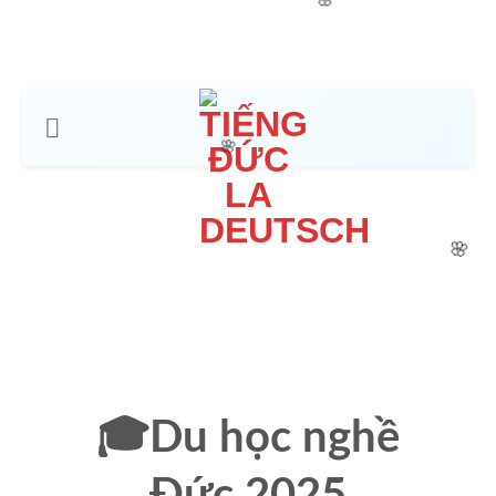
🌸
🌸
🌸
🎓Du học nghề