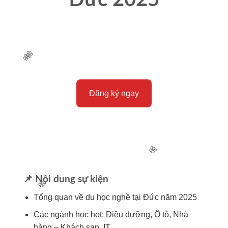
Đức 2025
Cơ hội học tập – Làm việc – Định cư lâu
dài tại Đức
🌸
Đăng ký ngay
🌸
📌 Nội dung sự kiện
🌸
Tổng quan về du học nghề tại Đức năm 2025
Các ngành học hot: Điều dưỡng, Ô tô, Nhà
🌸
hàng – Khách sạn, IT